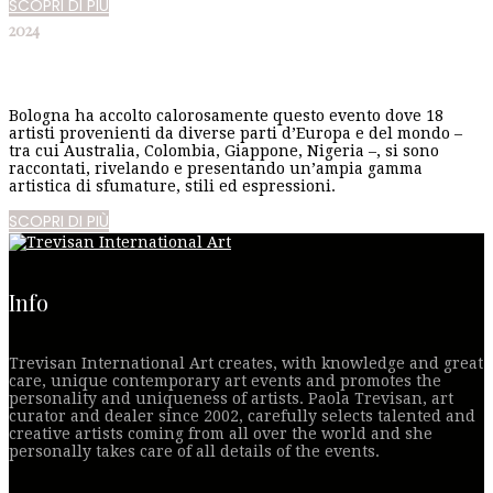
SCOPRI DI PIÙ
2024
Bologna ha accolto calorosamente questo evento dove 18
artisti provenienti da diverse parti d’Europa e del mondo –
tra cui Australia, Colombia, Giappone, Nigeria –, si sono
raccontati, rivelando e presentando un’ampia gamma
artistica di sfumature, stili ed espressioni.
SCOPRI DI PIÙ
Info
Trevisan International Art creates, with knowledge and great
care, unique contemporary art events and promotes the
personality and uniqueness of artists. Paola Trevisan, art
curator and dealer since 2002, carefully selects talented and
creative artists coming from all over the world and she
personally takes care of all details of the events.