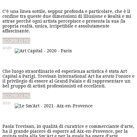
C’è una linea sottile, seppur profonda e particolare, che è il
confine tra queste due dimensioni di Illusione e Realtà e mi
attrae perché ogni artista percepisce e presenta la sua /la
propria realtà, unica, irripetibile e assolutamente
affascinante.
SCOPRI DI PIÙ
2020
Che luogo straordinario ed esperienza artistica è stata Art
Capital a Parigi. Trevisan International Art ha avuto l’onore e
il privilegio di essere al Grand Palais e di rappresentare un
bel gruppo di artisti professionisti ed eccellenti.
SCOPRI DI PIÙ
2021
Paola Trevisan, in qualità di curatrice e commerciante d’arte,
ha il grande piacere di esporre ad Aix-en-Provence, per la
quinta volta alla Sm’Art e per la quale ha opere d’arte