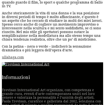
quando guardo il film, lo sport o qualche programma di ballo
in TV.
Anche storicamente la vita di una donna e la sua posizione
in diversi periodi di tempo è molto affascinante, e questo è
un aspetto che ho cercato di studiare in molti dei miei lavori.
Spesso cerco anche di cogliere un movimento improvviso o
interessante nella scultura e mi sento soddisfatto, se ci sono
riuscito. Nel mio stile gli spettatori possono notare la
semplificazione nella modellatura ma allo stesso tempo una
chiara tendenza realistica, oltre che un po’ di misticismo.
Con la patina – nera o verde – indicherò la sensazione
drammatica o più leggera dell’opera d’arte.
ullahaga.com
Informazioni
Trevisan International Art organizza, con competenza e
grande cura, eventi d’arte contemporanea unici nel loro
genere e valorizza la personalità e l’unicità degli artisti.
Paola Trevisan, curatrice e gallerista dal 2002, seleziona con
cura artisti di talento e creativi provenienti da tutto il mondo